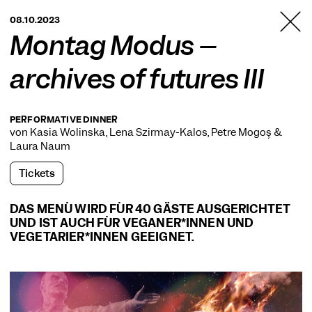
TANZFABRIK
08.10.2023
BERLIN
Montag Modus –
archives of futures III
PERFORMATIVE DINNER
von Kasia Wolinska, Léna Szirmay-Kalos, Petre Mogoș &
Laura Naum
Tickets
DAS MENÜ WIRD FÜR 40 GÄSTE AUSGERICHTET
UND IST AUCH FÜR VEGANER*INNEN UND
VEGETARIER*INNEN GEEIGNET.