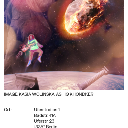
COOKIE-EINSTELLUNGEN
Wir verwenden Cookies und Inhalte externer Anbieter auf
unserer Website. Notwendige Cookies sind essenziell, damit
Sie die Website nutzen können. Andere Cookies helfen uns,
die Website weiterzuentwickeln. Sie können Ihre Einwilligung
jederzeit widerrufen. Bitte besuchen Sie unsere
Datenschutzerklärung für weitere Informationen. Unten
können Sie auswählen, welche Technologien Sie zulassen
möchten.
Notwendige Cookies
IMAGE: KASIA WOLINSKA, ASHIQ KHONDKER
Externe Medien
Statistiken
Ort:
Uferstudios 1
Badstr. 41A
Nur notwendige
Alle akzeptieren
Speichern
Uferstr. 23
13357 Berlin