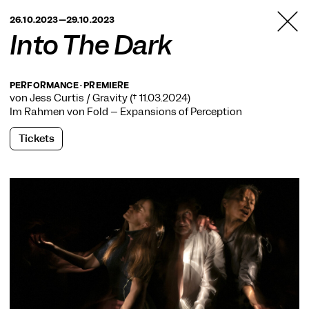
TANZFABRIK
26.10.2023—29.10.2023
BERLIN
Into The Dark
PERFORMANCE · PREMIERE
von Jess Curtis / Gravity († 11.03.2024)
Im Rahmen von
Fold – Expansions of Perception
Tickets