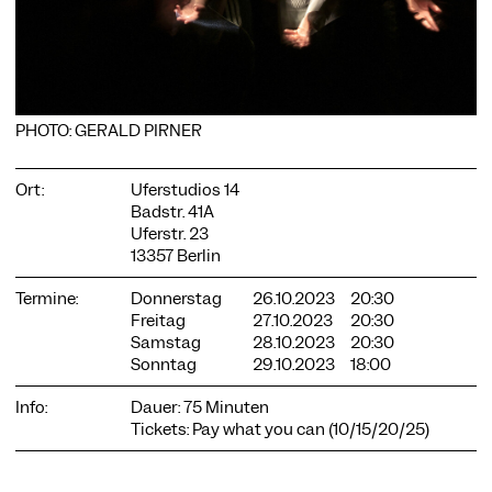
COOKIE-EINSTELLUNGEN
PHOTO: GERALD PIRNER
Wir verwenden Cookies und Inhalte externer Anbieter auf
unserer Website. Notwendige Cookies sind essenziell, damit
Ort:
Uferstudios 14
Sie die Website nutzen können. Andere Cookies helfen uns,
Badstr. 41A
die Website weiterzuentwickeln. Sie können Ihre Einwilligung
Uferstr. 23
jederzeit widerrufen. Bitte besuchen Sie unsere
13357 Berlin
Datenschutzerklärung für weitere Informationen. Unten
können Sie auswählen, welche Technologien Sie zulassen
möchten.
Termine:
Donnerstag
26.10.2023
20:30
Freitag
27.10.2023
20:30
Notwendige Cookies
Samstag
28.10.2023
20:30
Sonntag
29.10.2023
18:00
Externe Medien
Statistiken
Info:
Dauer: 75 Minuten
Tickets: Pay what you can (10/15/20/25)
Nur notwendige
Alle akzeptieren
Speichern