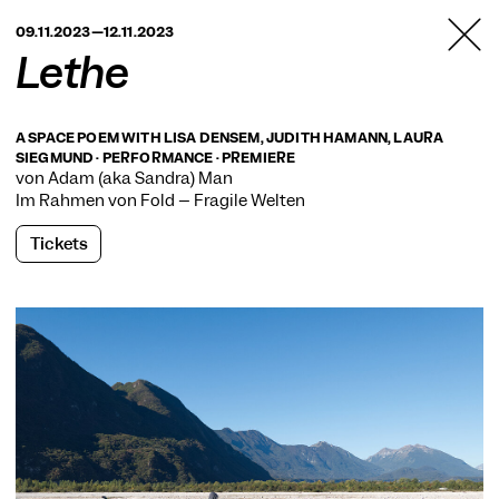
TANZFABRIK
09.11.2023—12.11.2023
BERLIN
Lethe
A SPACE POEM WITH LISA DENSEM, JUDITH HAMANN, LAURA
SIEGMUND · PERFORMANCE · PREMIERE
von Adam (aka Sandra) Man
Im Rahmen von
Fold – Fragile Welten
Tickets