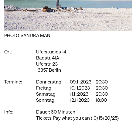
COOKIE-EINSTELLUNGEN
PHOTO: SANDRA MAN
Wir verwenden Cookies und Inhalte externer Anbieter auf
unserer Website. Notwendige Cookies sind essenziell, damit
Ort:
Uferstudios 14
Sie die Website nutzen können. Andere Cookies helfen uns,
Badstr. 41A
die Website weiterzuentwickeln. Sie können Ihre Einwilligung
Uferstr. 23
jederzeit widerrufen. Bitte besuchen Sie unsere
13357 Berlin
Datenschutzerklärung für weitere Informationen. Unten
können Sie auswählen, welche Technologien Sie zulassen
möchten.
Termine:
Donnerstag
09.11.2023
20:30
Freitag
10.11.2023
20:30
Notwendige Cookies
Samstag
11.11.2023
20:30
Sonntag
12.11.2023
18:00
Externe Medien
Statistiken
Info:
Dauer: 60 Minuten
Tickets: Pay what you can (10/15/20/25)
Nur notwendige
Alle akzeptieren
Speichern