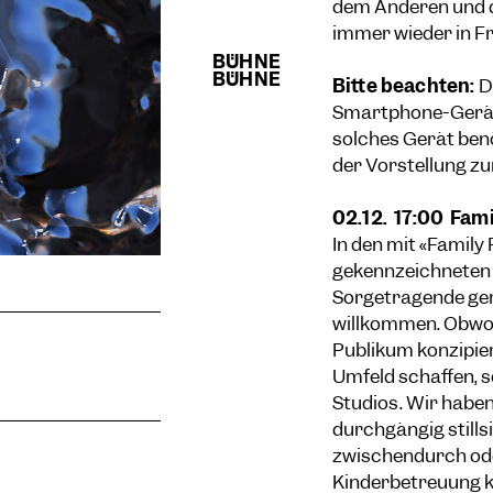
dem Anderen und de
immer wieder in Fr
Bitte beachten:
D
Smartphone-Geräte 
solches Gerät benö
der Vorstellung zu
02.12. 17:00
Fami
In den mit «Family
gekennzeichneten 
Sorgetragende gem
willkommen. Obwohl
Publikum konzipier
Umfeld schaffen, s
Studios. Wir haben
durchgängig stills
zwischendurch ode
Kinderbetreuung kö