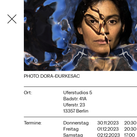
COOKIE-EINSTELLUNGEN
PHOTO: DORA-ĐURKESAC
Wir verwenden Cookies und Inhalte externer Anbieter auf
unserer Website. Notwendige Cookies sind essenziell, damit
Ort:
Uferstudios 5
Sie die Website nutzen können. Andere Cookies helfen uns,
Badstr. 41A
die Website weiterzuentwickeln. Sie können Ihre Einwilligung
jederzeit widerrufen. Bitte besuchen Sie unsere
Uferstr. 23
Datenschutzerklärung für weitere Informationen. Unten
13357 Berlin
können Sie auswählen, welche Technologien Sie zulassen
möchten.
Termine:
Donnerstag
30.11.2023
20:30
Freitag
01.12.2023
20:30
Notwendige Cookies
Samstag
02.12.2023
17:00