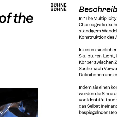
BÜHNE
BÜHNE
Beschrei
BÜHNE
BÜHNE
of the
In "The Multiplicit
Choreografin Ixch
ständigem Wandel –
Konstruktion des A
In einem sinnliche
Skulpturen, Licht,
Körper zwischen Zw
Suche nach Verwan
Definitionen und e
Indem sie einen k
werden die Sinne d
von Identität tau
das Selbst ineinan
bespiegelnden Beo