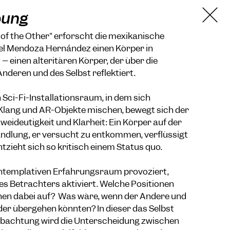
bung
y of the Other" erforscht die mexikanische
el Mendoza Hernández einen Körper in
 einen alteritären Körper, der über die
nderen und des Selbst reflektiert.
n Sci-Fi-Installationsraum, in dem sich
 Klang und AR-Objekte mischen, bewegt sich der
eideutigkeit und Klarheit: Ein Körper auf der
dlung, er versucht zu entkommen, verflüssigt
ntzieht sich so kritisch einem Status quo.
ontemplativen Erfahrungsraum provoziert,
es Betrachters aktiviert. Welche Positionen
chen dabei auf? Was wäre, wenn der Andere und
der übergehen könnten? In dieser das Selbst
bachtung wird die Unterscheidung zwischen