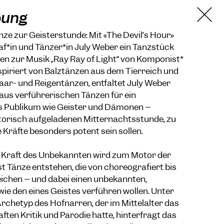
bung
nze zur Geisterstunde: Mit «The Devil’s Hour»
f*in und Tänzer*in July Weber ein Tanzstück
nnen zur Musik „Ray Ray of Light“ von Komponist*
nspiriert von Balztänzen aus dem Tierreich und
Paar- und Reigentänzen, entfaltet July Weber
aus verführerischen Tänzen für ein
s Publikum wie Geister und Dämonen –
storisch aufgeladenen Mitternachtsstunde, zu
e Kräfte besonders potent sein sollen.
d Kraft des Unbekannten wird zum Motor der
 Tänze entstehen, die von choreografiert bis
eichen – und dabei einen unbekannten,
wie den eines Geistes verführen wollen. Unter
 Archetyp des Hofnarren, der im Mittelalter das
ften Kritik und Parodie hatte, hinterfragt das