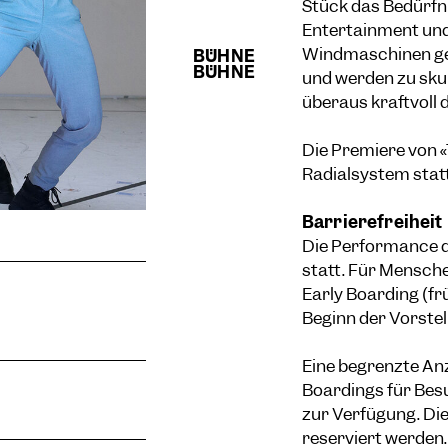
Stück das Bedürf
Entertainment und
Windmaschinen gen
und werden zu sku
überaus kraftvoll
Die Premiere von «
Radialsystem statt
Barrierefreiheit
Die Performance da
statt. Für Mensch
Early Boarding (f
Beginn der Vorstel
Eine begrenzte An
Boardings für Bes
zur Verfügung. Die
reserviert werden.