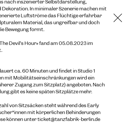
nis nach inszenierter Selbstdarstellung,
 Dekoration. In minimaler Szenerie machen mit
erierte Luftströme das Flüchtige erfahrbar
lpturalem Material, das ungreifbar und doch
 die Bewegung formt.
The Devil’s Hour»
fand am 05.08.2023 im
.
uert ca. 60 Minuten und findet in Studio 1
en mit Mobilitätseinschränkungen wird ein
rüherer Zugang zum Sitzplatz) angeboten. Nach
lung gibt es keine späten Sitzplätze mehr.
zahl von Sitzsäcken steht während des Early
ucher*innen mit körperlichen Behinderungen
se können unter ticket@tanzfabrik-berlin.de