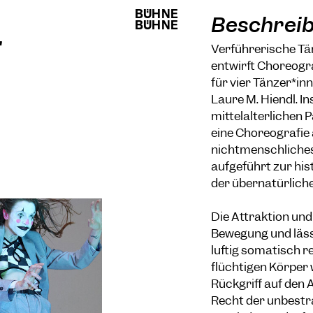
BÜHNE
BÜHNE
Beschrei
BÜHNE
BÜHNE
Verführerische Tä
entwirft Choreogra
für vier Tänzer*i
Laure M. Hiendl. I
mittelalterlichen 
eine Choreografie 
nichtmenschliche
aufgeführt zur hi
der übernatürlich
Die Attraktion un
Bewegung und lässt
luftig somatisch r
flüchtigen Körper 
Rückgriff auf den
Recht der unbestra