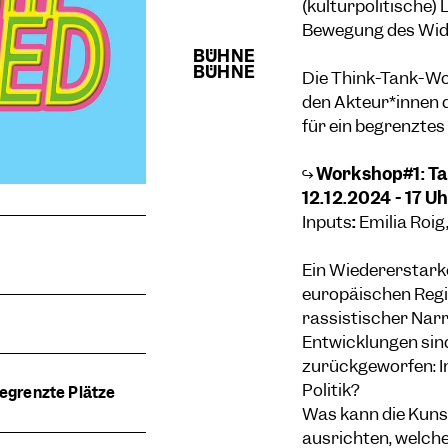
(kulturpolitische)
Bewegung des Wide
Die Think-Tank-Wor
den Akteur*innen 
für ein begrenztes
↪
Workshop#1: T
12.12.2024 - 17 U
Inputs
:
Emilia Roig
Ein Wiedererstark
europäischen Regi
rassistischer Narr
Entwicklungen sind
zurückgeworfen: 
Politik?
egrenzte Plätze
Was kann die Kunst
ausrichten, welch