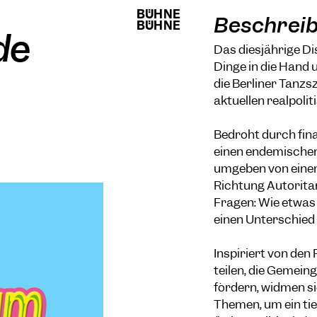
BÜHNE
BÜHNE
Beschrei
BÜHNE
BÜHNE
de
Das diesjährige D
Dinge in die Hand 
die Berliner Tanzsz
aktuellen realpolit
Bedroht durch finan
einen endemische
umgeben von einem
Richtung Autoritar
Fragen: Wie etwas
einen Unterschie
Inspiriert von den
teilen, die Gemein
fördern, widmen si
Themen, um ein tie