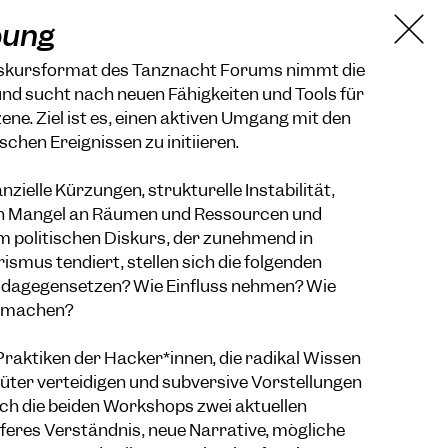
bung
iskursformat des Tanznacht Forums nimmt die
und sucht nach neuen Fähigkeiten und Tools für
ene. Ziel ist es, einen aktiven Umgang mit den
ischen Ereignissen zu initiieren.
zielle Kürzungen, strukturelle Instabilität,
n Mangel an Räumen und Ressourcen und
 politischen Diskurs, der zunehmend in
ismus tendiert, stellen sich die folgenden
 dagegensetzen? Wie Einfluss nehmen? Wie
d machen?
 Praktiken der Hacker*innen, die radikal Wissen
güter verteidigen und subversive Vorstellungen
ch die beiden Workshops zwei aktuellen
feres Verständnis, neue Narrative, mögliche