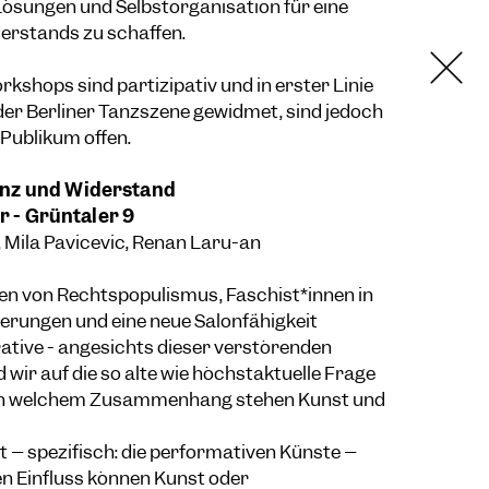
 Lösungen und Selbstorganisation für eine
rstands zu schaffen.
kshops sind partizipativ und in erster Linie
der Berliner Tanzszene gewidmet, sind jedoch
 Publikum offen.
anz und Widerstand
hr - Grüntaler 9
, Mila Pavicevic, Renan Laru-an
en von Rechtspopulismus, Faschist*innen in
erungen und eine neue Salonfähigkeit
ative - angesichts dieser verstörenden
 wir auf die so alte wie höchstaktuelle Frage
In welchem Zusammenhang stehen Kunst und
 – spezifisch: die performativen Künste –
en Einfluss können Kunst oder