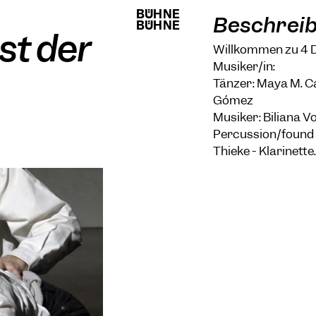
BÜHNE
BÜHNE
Beschrei
BÜHNE
BÜHNE
nst der
Willkommen zu 4 D
Musiker/in:
Tänzer: Maya M. Car
Gómez
Musiker: Biliana 
Percussion/found 
Thieke - Klarinette.