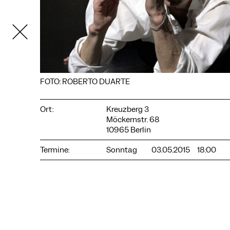
FOTO: ROBERTO DUARTE
Ort:
Kreuzberg 3
Möckernstr. 68
COOKIE-EINSTELLUNGEN
10965 Berlin
Wir verwenden Cookies und Inhalte externer Anbieter auf
unserer Website. Notwendige Cookies sind essenziell, damit
Termine:
Sonntag
03.05.2015
18:00
Sie die Website nutzen können. Andere Cookies helfen uns,
die Website weiterzuentwickeln. Sie können Ihre Einwilligung
jederzeit widerrufen. Bitte besuchen Sie unsere
Datenschutzerklärung für weitere Informationen. Unten
können Sie auswählen, welche Technologien Sie zulassen
möchten.
Notwendige Cookies