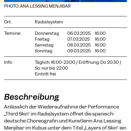
PHOTO: ANA LESSING MENJIBAR
Ort:
Radialsystem
COOKIE-EINSTELLUNGEN
Termine:
Donnerstag
06.03.2025
16:00
Freitag
07.03.2025
16:00
Wir verwenden Cookies und Inhalte externer Anbieter auf
Samstag
08.03.2025
16:00
unserer Website. Notwendige Cookies sind essenziell, damit
Sonntag
09.03.2025
16:00
Sie die Website nutzen können. Andere Cookies helfen uns,
die Website weiterzuentwickeln. Sie können Ihre Einwilligung
Info:
Täglich: 16:00-23:00 / Eröffnung: Do 20:30 /
jederzeit widerrufen. Bitte besuchen Sie unsere
So: nur bis 22:00
Datenschutzerklärung für weitere Informationen. Unten
können Sie auswählen, welche Technologien Sie zulassen
Eintritt frei
möchten.
Notwendige Cookies
Beschreibung
Externe Medien
Anlässlich der Wiederaufnahme der Performance
Statistiken
„Third Skin“ im Radialsystem öffnet die spanisch-
Nur notwendige
Alle akzeptieren
Speichern
deutsche Choreografin und Künstlerin Ana Lessing
Menjibar im Kubus unter dem Titel „Layers of Skin“ ein