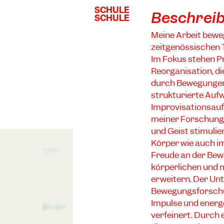
SCHULE
SCHULE
Beschrei
SCHULE
SCHULE
Meine Arbeit beweg
zeitgenössischen 
Im Fokus stehen P
Reorganisation, di
durch Bewegungen 
strukturierte Au
Improvisationsauf
meiner Forschun
und Geist stimulier
Körper wie auch i
Freude an der Bew
körperlichen und 
erweitern. Der Unt
Bewegungsforschun
Impulse und energ
verfeinert. Durch