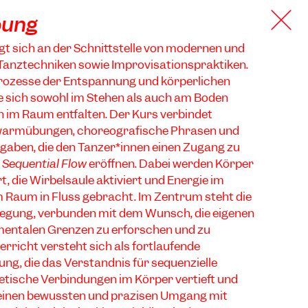
bung
t sich an der Schnittstelle von modernen und
Tanztechniken sowie Improvisationspraktiken.
rozesse der Entspannung und körperlichen
e sich sowohl im Stehen als auch am Boden
im Raum entfalten. Der Kurs verbindet
fwärmübungen, choreografische Phrasen und
gaben, die den Tänzer*innen einen Zugang zu
g
Sequential Flow
eröffnen. Dabei werden Körper
t, die Wirbelsäule aktiviert und Energie im
m Raum in Fluss gebracht. Im Zentrum steht die
egung, verbunden mit dem Wunsch, die eigenen
mentalen Grenzen zu erforschen und zu
erricht versteht sich als fortlaufende
g, die das Verständnis für sequenzielle
etische Verbindungen im Körper vertieft und
 einen bewussten und präzisen Umgang mit