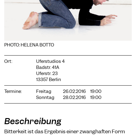
COOKIE-EINSTELLUNGEN
Wir verwenden Cookies und Inhalte externer Anbieter auf
PHOTO: HELENA BOTTO
unserer Website. Notwendige Cookies sind essenziell, damit
Sie die Website nutzen können. Andere Cookies helfen uns,
die Website weiterzuentwickeln. Sie können Ihre Einwilligung
Ort:
Uferstudios 4
jederzeit widerrufen. Bitte besuchen Sie unsere
Badstr. 41A
Datenschutzerklärung für weitere Informationen. Unten
Uferstr. 23
können Sie auswählen, welche Technologien Sie zulassen
13357 Berlin
möchten.
Termine:
Freitag
26.02.2016
19:00
Notwendige Cookies
Sonntag
28.02.2016
19:00
Externe Medien
Statistiken
Beschreibung
Nur notwendige
Alle akzeptieren
Speichern
Bitterkeit ist das Ergebnis einer zwanghaften Form