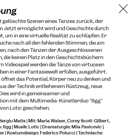
bung
t gelöschte Szenen eines Tanzes zurück, der
im Jetzt ermöglicht wird und Geschichte durch
, um in eine virtuelle Realität zu schlüpfen. Er
uche nach all den fehlenden Stimmen, die am
ben, nach den Tänzen der Ausgeschlossenen
, die keinen Platz in den Geschichtsbüchern
em Videospiel werden die Tänze von virtuosen
ben in einer Fantasiewelt erfüllen, ausgeführt.
 öffnet das Potential, Körper neu zu denken und
aus der Technik entliehenem Rüstzeug, neue
 Dies wird in gemeinsamer und
ation mit dem Multimedia-Künstlerduo "8gg"
von Lotic geschehen.
ergiu Matis | Mit: Maria Walser, Corey Scott-Gilbert,
: 8gg | Musik: Lotic | Dramaturgie: Mila Pavicevic |
rer | Kostümdesign: Federico Polucci | Technische