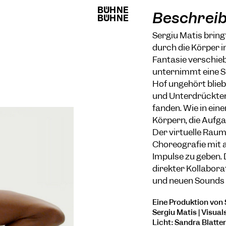
BÜHNE
BÜHNE
Beschrei
BÜHNE
BÜHNE
Sergiu Matis bring
durch die Körper 
Fantasie verschiebt
unternimmt eine S
Hof ungehört blie
und Unterdrückten
fanden. Wie in ein
Körpern, die Aufga
Der virtuelle Raum
Choreografie mit 
Impulse zu geben.
direkter Kollabor
und neuen Sounds 
Eine Produktion von S
Sergiu Matis | Visuals
Licht: Sandra Blatte