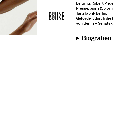
Leitung: Robert Prid
Presse: björn & björ
Tanzfabrik Berlin.
Gefördert durch die
von Berlin – Senatsk
Biografien
0
0
0
0