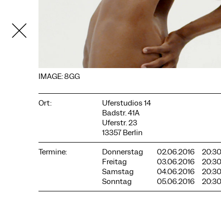
IMAGE: 8GG
Ort:
Uferstudios 14
Badstr. 41A
COOKIE-EINSTELLUNGEN
Uferstr. 23
13357 Berlin
Wir verwenden Cookies und Inhalte externer Anbieter auf
unserer Website. Notwendige Cookies sind essenziell, damit
Sie die Website nutzen können. Andere Cookies helfen uns,
Termine:
Donnerstag
02.06.2016
20:3
die Website weiterzuentwickeln. Sie können Ihre Einwilligung
Freitag
03.06.2016
20:3
jederzeit widerrufen. Bitte besuchen Sie unsere
Samstag
04.06.2016
20:3
Datenschutzerklärung für weitere Informationen. Unten
Sonntag
05.06.2016
20:3
können Sie auswählen, welche Technologien Sie zulassen
möchten.
Notwendige Cookies