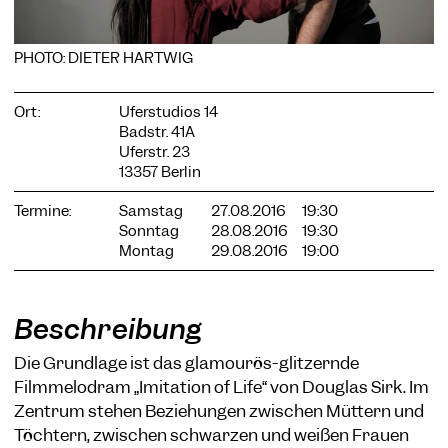
PHOTO: DIETER HARTWIG
Ort:
Uferstudios 14
COOKIE-EINSTELLUNGEN
Badstr. 41A
Wir verwenden Cookies und Inhalte externer Anbieter auf
Uferstr. 23
unserer Website. Notwendige Cookies sind essenziell, damit
13357 Berlin
Sie die Website nutzen können. Andere Cookies helfen uns,
die Website weiterzuentwickeln. Sie können Ihre Einwilligung
Termine:
Samstag
27.08.2016
19:30
jederzeit widerrufen. Bitte besuchen Sie unsere
Sonntag
28.08.2016
19:30
Datenschutzerklärung für weitere Informationen. Unten
Montag
29.08.2016
19:00
können Sie auswählen, welche Technologien Sie zulassen
möchten.
Notwendige Cookies
Beschreibung
Externe Medien
Die Grundlage ist das glamourös-glitzernde
Statistiken
Filmmelodram „Imitation of Life“ von Douglas Sirk. Im
Nur notwendige
Alle akzeptieren
Speichern
Zentrum stehen Beziehungen zwischen Müttern und
Töchtern, zwischen schwar­zen und weißen Frauen