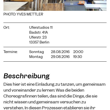
PHOTO: YVES METTLER
Ort:
Uferstudios 11
COOKIE-EINSTELLUNGEN
Badstr. 41A
Wir verwenden Cookies und Inhalte externer Anbieter auf
Uferstr. 23
unserer Website. Notwendige Cookies sind essenziell, damit
13357 Berlin
Sie die Website nutzen können. Andere Cookies helfen uns,
die Website weiterzuentwickeln. Sie können Ihre Einwilligung
Termine:
Sonntag
28.08.2016
20:00
jederzeit widerrufen. Bitte besuchen Sie unsere
Montag
29.08.2016
19:30
Datenschutzerklärung für weitere Informationen. Unten
können Sie auswählen, welche Technologien Sie zulassen
möchten.
Beschreibung
Notwendige Cookies
Externe Medien
Dies hier ist eine Einladung zu tanzen, um gemeinsam
und voneinander zu lernen: Was die beiden
Statistiken
Choreografinnen teilen, das sind die Dinge, die sie
Nur notwendige
Alle akzeptieren
Speichern
nicht wissen und gemeinsam versuchen zu
verstehen. In diesen Prozessen etablieren sie ihr