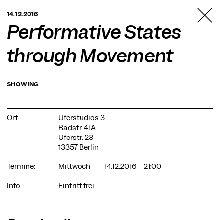
TANZFABRIK
14.12.2016
BERLIN
Performative States
through Movement
SHOWING
Ort:
Uferstudios 3
Badstr. 41A
Uferstr. 23
13357 Berlin
Termine:
Mittwoch
14.12.2016
21:00
Info:
Eintritt frei