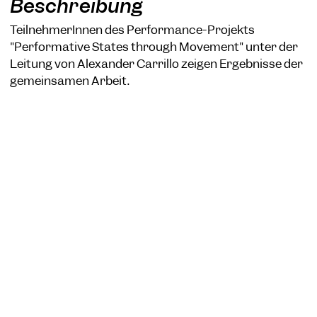
Beschreibung
TeilnehmerInnen des Performance-Projekts
"Performative States through Movement" unter der
Leitung von Alexander Carrillo zeigen Ergebnisse der
COOKIE-EINSTELLUNGEN
gemeinsamen Arbeit.
Wir verwenden Cookies und Inhalte externer Anbieter auf
unserer Website. Notwendige Cookies sind essenziell, damit
Sie die Website nutzen können. Andere Cookies helfen uns,
die Website weiterzuentwickeln. Sie können Ihre Einwilligung
jederzeit widerrufen. Bitte besuchen Sie unsere
Datenschutzerklärung für weitere Informationen. Unten
können Sie auswählen, welche Technologien Sie zulassen
möchten.
Notwendige Cookies
Externe Medien
Statistiken
Nur notwendige
Alle akzeptieren
Speichern