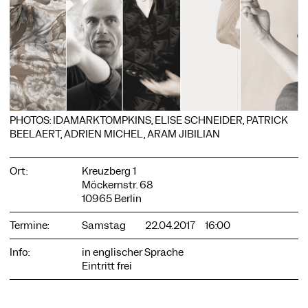
COOKIE-EINSTELLUNGEN
Wir verwenden Cookies und Inhalte externer Anbieter auf
unserer Website. Notwendige Cookies sind essenziell, damit
PHOTOS: IDAMARKTOMPKINS, ELISE SCHNEIDER, PATRICK
Sie die Website nutzen können. Andere Cookies helfen uns,
BEELAERT, ADRIEN MICHEL, ARAM JIBILIAN
die Website weiterzuentwickeln. Sie können Ihre Einwilligung
jederzeit widerrufen. Bitte besuchen Sie unsere
Datenschutzerklärung für weitere Informationen. Unten
Ort:
Kreuzberg 1
können Sie auswählen, welche Technologien Sie zulassen
Möckernstr. 68
möchten.
10965 Berlin
Notwendige Cookies
Termine:
Samstag
22.04.2017
16:00
Externe Medien
Info:
in englischer Sprache
Statistiken
Eintritt frei
Nur notwendige
Alle akzeptieren
Speichern