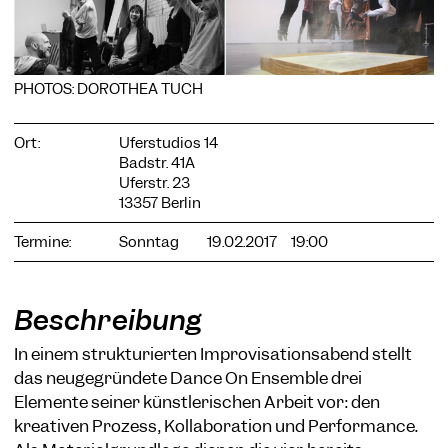
PHOTOS: DOROTHEA TUCH
COOKIE-EINSTELLUNGEN
Ort:
Uferstudios 14
Wir verwenden Cookies und Inhalte externer Anbieter auf
unserer Website. Notwendige Cookies sind essenziell, damit
Badstr. 41A
Sie die Website nutzen können. Andere Cookies helfen uns,
Uferstr. 23
die Website weiterzuentwickeln. Sie können Ihre Einwilligung
13357 Berlin
jederzeit widerrufen. Bitte besuchen Sie unsere
Datenschutzerklärung für weitere Informationen. Unten
Termine:
Sonntag
19.02.2017
19:00
können Sie auswählen, welche Technologien Sie zulassen
möchten.
Notwendige Cookies
Beschreibung
Externe Medien
In einem strukturierten Improvisationsabend stellt
Statistiken
das neugegründete Dance On Ensemble drei
Elemente seiner künstlerischen Arbeit vor: den
Nur notwendige
Alle akzeptieren
Speichern
kreativen Prozess, Kollaboration und Performance.