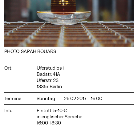
COOKIE-EINSTELLUNGEN
Wir verwenden Cookies und Inhalte externer Anbieter auf
unserer Website. Notwendige Cookies sind essenziell, damit
PHOTO: SARAH BOUARS
Sie die Website nutzen können. Andere Cookies helfen uns,
die Website weiterzuentwickeln. Sie können Ihre Einwilligung
jederzeit widerrufen. Bitte besuchen Sie unsere
Ort:
Uferstudios 1
Datenschutzerklärung für weitere Informationen. Unten
Badstr. 41A
können Sie auswählen, welche Technologien Sie zulassen
Uferstr. 23
möchten.
13357 Berlin
Notwendige Cookies
Termine:
Sonntag
26.02.2017
16:00
Externe Medien
Info:
Eintritt: 5-10 €
Statistiken
in englischer Sprache
16:00-18:30
Nur notwendige
Alle akzeptieren
Speichern