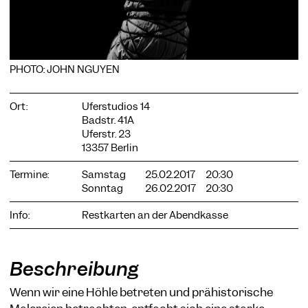
PHOTO: JOHN NGUYEN
COOKIE-EINSTELLUNGEN
Wir verwenden Cookies und Inhalte externer Anbieter auf
Ort:
Uferstudios 14
unserer Website. Notwendige Cookies sind essenziell, damit
Badstr. 41A
Sie die Website nutzen können. Andere Cookies helfen uns,
Uferstr. 23
die Website weiterzuentwickeln. Sie können Ihre Einwilligung
jederzeit widerrufen. Bitte besuchen Sie unsere
13357 Berlin
Datenschutzerklärung für weitere Informationen. Unten
können Sie auswählen, welche Technologien Sie zulassen
Termine:
Samstag
25.02.2017
20:30
möchten.
Sonntag
26.02.2017
20:30
Notwendige Cookies
Info:
Restkarten an der Abendkasse
Externe Medien
Statistiken
Beschreibung
Nur notwendige
Alle akzeptieren
Speichern
Wenn wir eine Höhle betreten und prähistorische