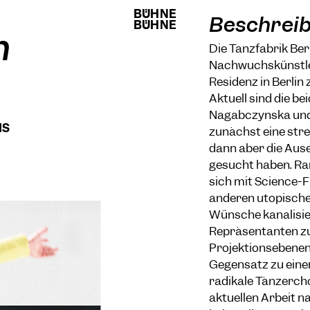
BÜHNE
BÜHNE
Beschrei
BÜHNE
BÜHNE
n
Die Tanzfabrik Ber
Nachwuchskünstle
Residenz in Berlin 
Aktuell sind die b
Nagabczynska und K
IS
zunächst eine stre
dann aber die Aus
gesucht haben. R
sich mit Science-
anderen utopischen
Wünsche kanalisie
Repräsentanten zu
Projektionsebenen,
Gegensatz zu einer
radikale Tänzercho
aktuellen Arbeit n