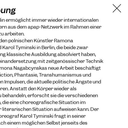
bung
lin ermöglicht immer wieder internationalen
rn aus dem apap-Netzwerk im Rahmen einer
zu arbeiten.
eiden polnischen Künstler Ramona
arol Tyminski in Berlin, die beide zwar
ng klassische Ausbildung absolviert haben,
einandersetzung mit zeitgenössischer Technik
amona Nagabcynskas neue Arbeit beschäftigt
Fiction, Phantasie, Transhumanismus und
 Impulsen, die aktuelle politische Ängste und
ren. Anstatt den Körper wieder als
 behandeln, erforscht sie die verschiedenen
 die eine choreografische Situation im
 literarischen Situation aufweisen kann. Der
reograf Karol Tyminski fragt in seiner
ach einem möglichen Selbst jenseits des