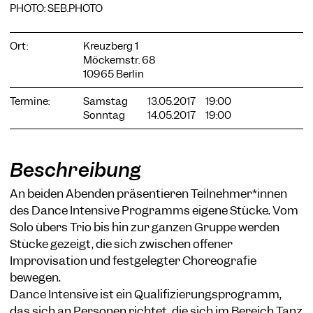
PHOTO: SEB.PHOTO
Ort:
Kreuzberg 1
Möckernstr. 68
10965 Berlin
COOKIE-EINSTELLUNGEN
Wir verwenden Cookies und Inhalte externer Anbieter auf
Termine:
Samstag
13.05.2017
19:00
unserer Website. Notwendige Cookies sind essenziell, damit
Sonntag
14.05.2017
19:00
Sie die Website nutzen können. Andere Cookies helfen uns,
die Website weiterzuentwickeln. Sie können Ihre Einwilligung
jederzeit widerrufen. Bitte besuchen Sie unsere
Datenschutzerklärung für weitere Informationen. Unten
Beschreibung
können Sie auswählen, welche Technologien Sie zulassen
möchten.
An beiden Abenden präsentieren Teilnehmer*innen
des Dance Intensive Programms eigene Stücke. Vom
Notwendige Cookies
Solo übers Trio bis hin zur ganzen Gruppe werden
Externe Medien
Stücke gezeigt, die sich zwischen offener
Statistiken
Improvisation und festgelegter Choreografie
bewegen.
Nur notwendige
Alle akzeptieren
Speichern
Dance Intensive ist ein Qualifizierungsprogramm,
das sich an Personen richtet, die sich im Bereich Tanz