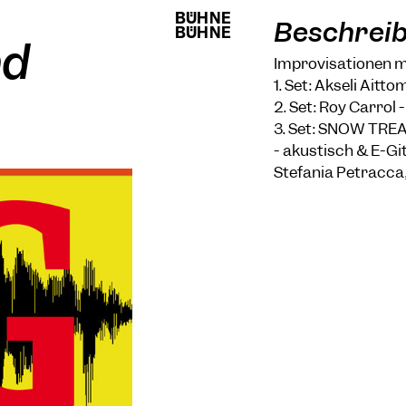
BÜHNE
BÜHNE
Beschrei
BÜHNE
BÜHNE
nd
Improvisationen m
1. Set: Akseli Aitt
2. Set: Roy Carrol 
3. Set: SNOW TRE
- akustisch & E-Gi
Stefania Petracca,