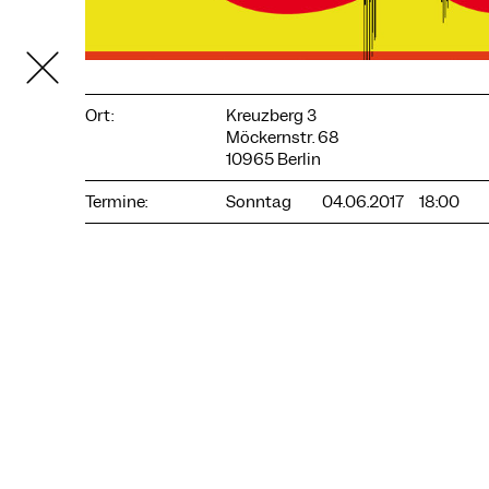
Ort:
Kreuzberg 3
Möckernstr. 68
10965 Berlin
Termine:
Sonntag
04.06.2017
18:00
COOKIE-EINSTELLUNGEN
Wir verwenden Cookies und Inhalte externer Anbieter auf
unserer Website. Notwendige Cookies sind essenziell, damit
Sie die Website nutzen können. Andere Cookies helfen uns,
die Website weiterzuentwickeln. Sie können Ihre Einwilligung
jederzeit widerrufen. Bitte besuchen Sie unsere
Datenschutzerklärung für weitere Informationen. Unten
können Sie auswählen, welche Technologien Sie zulassen
möchten.
Notwendige Cookies