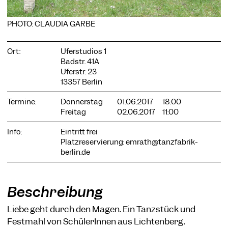
PHOTO: CLAUDIA GARBE
Ort:
Uferstudios 1
COOKIE-EINSTELLUNGEN
Badstr. 41A
Uferstr. 23
Wir verwenden Cookies und Inhalte externer Anbieter auf
13357 Berlin
unserer Website. Notwendige Cookies sind essenziell, damit
Sie die Website nutzen können. Andere Cookies helfen uns,
die Website weiterzuentwickeln. Sie können Ihre Einwilligung
Termine:
Donnerstag
01.06.2017
18:00
jederzeit widerrufen. Bitte besuchen Sie unsere
Freitag
02.06.2017
11:00
Datenschutzerklärung für weitere Informationen. Unten
können Sie auswählen, welche Technologien Sie zulassen
Info:
Eintritt frei
möchten.
Platzreservierung:
emrath@tanzfabrik-
berlin.de
Notwendige Cookies
Externe Medien
Statistiken
Beschreibung
Nur notwendige
Alle akzeptieren
Speichern
Liebe geht durch den Magen. Ein Tanzstück und
Festmahl von SchülerInnen aus Lichtenberg.