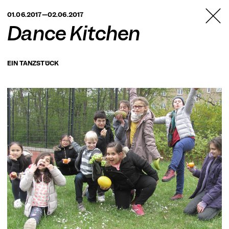
TANZFABRIK
01.06.2017—02.06.2017
BERLIN
Dance Kitchen
EIN TANZSTÜCK