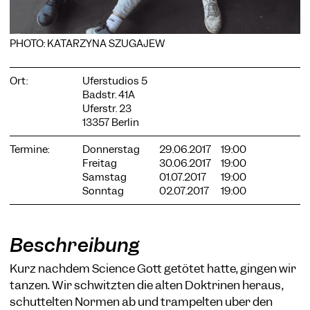
PHOTO: KATARZYNA SZUGAJEW
COOKIE-EINSTELLUNGEN
Ort:
Uferstudios 5
Badstr. 41A
Wir verwenden Cookies und Inhalte externer Anbieter auf
Uferstr. 23
unserer Website. Notwendige Cookies sind essenziell, damit
13357 Berlin
Sie die Website nutzen können. Andere Cookies helfen uns,
die Website weiterzuentwickeln. Sie können Ihre Einwilligung
jederzeit widerrufen. Bitte besuchen Sie unsere
Termine:
Donnerstag
29.06.2017
19:00
Datenschutzerklärung für weitere Informationen. Unten
Freitag
30.06.2017
19:00
können Sie auswählen, welche Technologien Sie zulassen
Samstag
01.07.2017
19:00
möchten.
Sonntag
02.07.2017
19:00
Notwendige Cookies
Externe Medien
Beschreibung
Statistiken
Kurz nachdem Science Gott getötet hatte, gingen wir
Nur notwendige
Alle akzeptieren
Speichern
tanzen. Wir schwitzten die alten Doktrinen heraus,
schüttelten Normen ab und trampelten über den