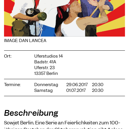
COOKIE-EINSTELLUNGEN
IMAGE: DAN LANCEA
Wir verwenden Cookies und Inhalte externer Anbieter auf
unserer Website. Notwendige Cookies sind essenziell, damit
Sie die Website nutzen können. Andere Cookies helfen uns,
Ort:
Uferstudios 14
die Website weiterzuentwickeln. Sie können Ihre Einwilligung
Badstr. 41A
jederzeit widerrufen. Bitte besuchen Sie unsere
Datenschutzerklärung für weitere Informationen. Unten
Uferstr. 23
können Sie auswählen, welche Technologien Sie zulassen
13357 Berlin
möchten.
Termine:
Donnerstag
29.06.2017
20:30
Notwendige Cookies
Samstag
01.07.2017
20:30
Externe Medien
Statistiken
Beschreibung
Nur notwendige
Alle akzeptieren
Speichern
Sowjet Berlin. Eine Serie an Feierlichkeiten zum 100-