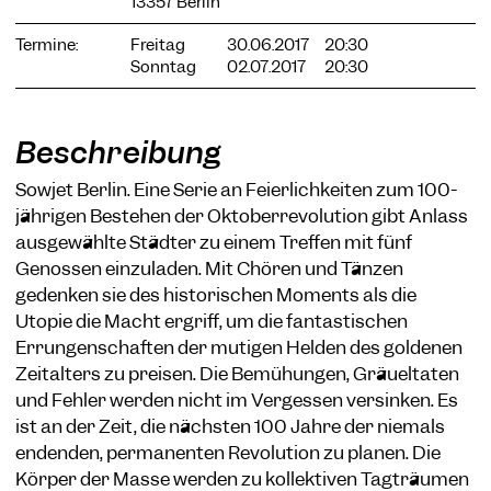
13357 Berlin
Termine:
Freitag
30.06.2017
20:30
Sonntag
02.07.2017
20:30
COOKIE-EINSTELLUNGEN
Beschreibung
Wir verwenden Cookies und Inhalte externer Anbieter auf
unserer Website. Notwendige Cookies sind essenziell, damit
Sowjet Berlin. Eine Serie an Feierlichkeiten zum 100-
Sie die Website nutzen können. Andere Cookies helfen uns,
jährigen Bestehen der Oktoberrevolution gibt Anlass
die Website weiterzuentwickeln. Sie können Ihre Einwilligung
jederzeit widerrufen. Bitte besuchen Sie unsere
ausgewählte Städter zu einem Treffen mit fünf
Datenschutzerklärung für weitere Informationen. Unten
Genossen einzuladen. Mit Chören und Tänzen
können Sie auswählen, welche Technologien Sie zulassen
gedenken sie des historischen Moments als die
möchten.
Utopie die Macht ergriff, um die fantastischen
Notwendige Cookies
Errungenschaften der mutigen Helden des goldenen
Externe Medien
Zeitalters zu preisen. Die Bemühungen, Gräueltaten
und Fehler werden nicht im Vergessen versinken. Es
Statistiken
ist an der Zeit, die nächsten 100 Jahre der niemals
Nur notwendige
Alle akzeptieren
Speichern
endenden, permanenten Revolution zu planen. Die
Körper der Masse werden zu kollektiven Tagträumen