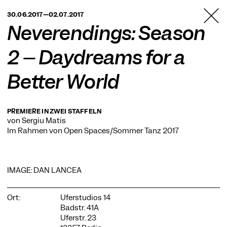
TANZFABRIK
30.06.2017—02.07.2017
BERLIN
Neverendings: Season
2 – Daydreams for a
Better World
PREMIERE IN ZWEI STAFFELN
von Sergiu Matis
Im Rahmen von
Open Spaces/Sommer Tanz 2017
IMAGE: DAN LANCEA
Ort:
Uferstudios 14
Badstr. 41A
Uferstr. 23