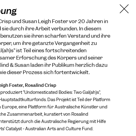
bung
 Crisp und Susan Leigh Foster vor 20 Jahren in
d sie durch ihre Arbeit verbunden. In diesem
 benutzen sie ihren scharfen Verstand und ihre
per, um ihre getanzte Vergangenheit zu
(ah)s” ist Teil eines fortschreitenden
samer Erforschung des Körpers und seiner
ind & Susan laden ihr Publikum herzlich dazu
wie dieser Prozess sich fortentwickelt.
igh Foster, Rosalind Crisp
n produziert “Undomesticated Bodies: Two Gal(ah)s”,
auptstadtkulturfonds. Das Projekt ist Teil der Platform
n Europe, eine Plattform für Australische Künstler und
che Zusammenarbeit, kuratiert von Rosalind
erstützt durch die Australische Regierung mit Hilfe
rts’ Catalyst - Australian Arts and Culture Fund.