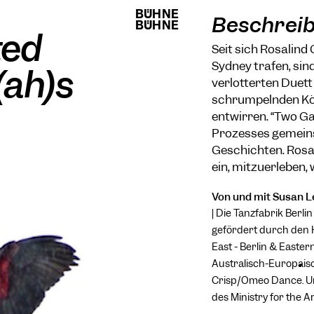
BÜHNE
BÜHNE
Beschrei
BÜHNE
BÜHNE
ted
Seit sich Rosalind
Sydney trafen, sin
(ah)s
verlotterten Duett
schrumpelnden Kör
entwirren. “Two Gal
Prozesses gemein
Geschichten. Rosal
ein, mitzuerleben, 
Von und mit Susan Le
| Die Tanzfabrik Berli
gefördert durch den H
East - Berlin & Easter
Australisch-Europäis
Crisp/Omeo Dance. Unt
des Ministry for the A