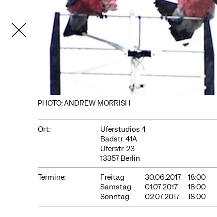
PHOTO: ANDREW MORRISH
COOKIE-EINSTELLUNGEN
Ort:
Uferstudios 4
Wir verwenden Cookies und Inhalte externer Anbieter auf
Badstr. 41A
unserer Website. Notwendige Cookies sind essenziell, damit
Uferstr. 23
Sie die Website nutzen können. Andere Cookies helfen uns,
die Website weiterzuentwickeln. Sie können Ihre Einwilligung
13357 Berlin
jederzeit widerrufen. Bitte besuchen Sie unsere
Datenschutzerklärung für weitere Informationen. Unten
Termine:
Freitag
30.06.2017
18:00
können Sie auswählen, welche Technologien Sie zulassen
Samstag
01.07.2017
18:00
möchten.
Sonntag
02.07.2017
18:00
Notwendige Cookies