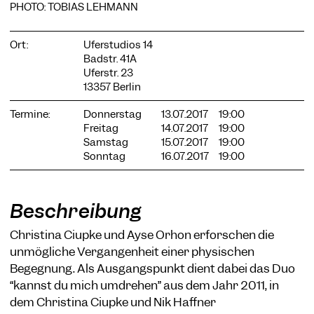
PHOTO: TOBIAS LEHMANN
Ort:
Uferstudios 14
Badstr. 41A
Uferstr. 23
COOKIE-EINSTELLUNGEN
13357 Berlin
Wir verwenden Cookies und Inhalte externer Anbieter auf
unserer Website. Notwendige Cookies sind essenziell, damit
Termine:
Donnerstag
13.07.2017
19:00
Sie die Website nutzen können. Andere Cookies helfen uns,
Freitag
14.07.2017
19:00
die Website weiterzuentwickeln. Sie können Ihre Einwilligung
Samstag
15.07.2017
19:00
jederzeit widerrufen. Bitte besuchen Sie unsere
Sonntag
16.07.2017
19:00
Datenschutzerklärung für weitere Informationen. Unten
können Sie auswählen, welche Technologien Sie zulassen
möchten.
Beschreibung
Notwendige Cookies
Christina Ciupke und Ayse Orhon erforschen die
Externe Medien
unmögliche Vergangenheit einer physischen
Statistiken
Begegnung. Als Ausgangspunkt dient dabei das Duo
Nur notwendige
Alle akzeptieren
Speichern
“kannst du mich umdrehen” aus dem Jahr 2011, in
dem Christina Ciupke und Nik Haffner