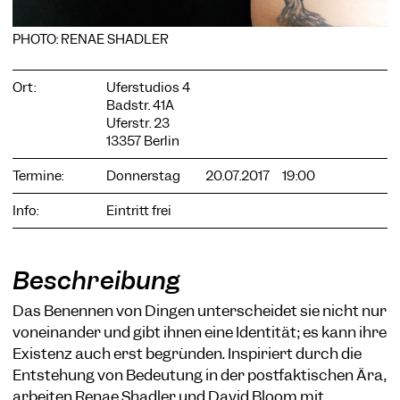
PHOTO: RENAE SHADLER
Ort:
Uferstudios 4
COOKIE-EINSTELLUNGEN
Badstr. 41A
Uferstr. 23
Wir verwenden Cookies und Inhalte externer Anbieter auf
13357 Berlin
unserer Website. Notwendige Cookies sind essenziell, damit
Sie die Website nutzen können. Andere Cookies helfen uns,
Termine:
Donnerstag
20.07.2017
19:00
die Website weiterzuentwickeln. Sie können Ihre Einwilligung
jederzeit widerrufen. Bitte besuchen Sie unsere
Datenschutzerklärung für weitere Informationen. Unten
Info:
Eintritt frei
können Sie auswählen, welche Technologien Sie zulassen
möchten.
Notwendige Cookies
Beschreibung
Externe Medien
Das Benennen von Dingen unterscheidet sie nicht nur
Statistiken
voneinander und gibt ihnen eine Identität; es kann ihre
Existenz auch erst begründen. Inspiriert durch die
Nur notwendige
Alle akzeptieren
Speichern
Entstehung von Bedeutung in der postfaktischen Ära,
arbeiten Renae Shadler und David Bloom mit