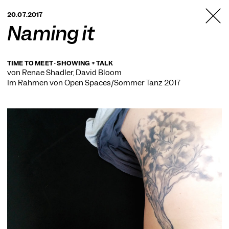
TANZFABRIK
20.07.2017
BERLIN
Naming it
TIME TO MEET · SHOWING + TALK
von Renae Shadler, David Bloom
Im Rahmen von
Open Spaces/Sommer Tanz 2017