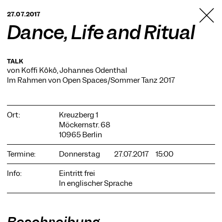
TANZFABRIK
27.07.2017
BERLIN
Dance, Life and Ritual
TALK
von Koffi Kôkô, Johannes Odenthal
Im Rahmen von
Open Spaces/Sommer Tanz 2017
Ort:
Kreuzberg 1
Möckernstr. 68
10965 Berlin
Termine:
Donnerstag
27.07.2017
15:00
Info:
Eintritt frei
In englischer Sprache