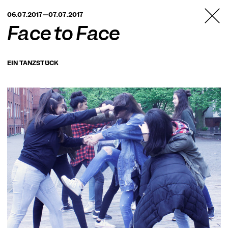
TANZFABRIK
06.07.2017—07.07.2017
BERLIN
Face to Face
EIN TANZSTÜCK