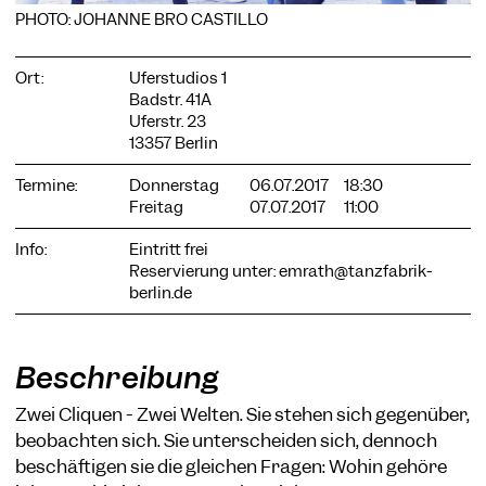
PHOTO: JOHANNE BRO CASTILLO
Ort:
Uferstudios 1
Badstr. 41A
Uferstr. 23
COOKIE-EINSTELLUNGEN
13357 Berlin
Wir verwenden Cookies und Inhalte externer Anbieter auf
unserer Website. Notwendige Cookies sind essenziell, damit
Termine:
Donnerstag
06.07.2017
18:30
Sie die Website nutzen können. Andere Cookies helfen uns,
Freitag
07.07.2017
11:00
die Website weiterzuentwickeln. Sie können Ihre Einwilligung
jederzeit widerrufen. Bitte besuchen Sie unsere
Info:
Eintritt frei
Datenschutzerklärung für weitere Informationen. Unten
Reservierung unter:
emrath@tanzfabrik-
können Sie auswählen, welche Technologien Sie zulassen
möchten.
berlin.de
Notwendige Cookies
Externe Medien
Beschreibung
Statistiken
Zwei Cliquen - Zwei Welten. Sie stehen sich gegenüber,
beobachten sich. Sie unterscheiden sich, dennoch
Nur notwendige
Alle akzeptieren
Speichern
beschäftigen sie die gleichen Fragen: Wohin gehöre