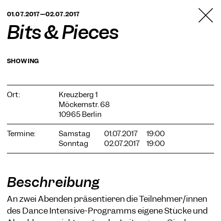
TANZFABRIK
01.07.2017—02.07.2017
BERLIN
Bits & Pieces
SHOWING
Ort:
Kreuzberg 1
Möckernstr. 68
10965 Berlin
Termine:
Samstag
01.07.2017
19:00
Sonntag
02.07.2017
19:00
Beschreibung
An zwei Abenden präsentieren die Teilnehmer/innen
des Dance Intensive-Programms eigene Stücke und