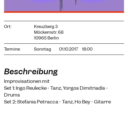
Ort:
Kreuzberg 3
COOKIE-EINSTELLUNGEN
Möckernstr. 68
10965 Berlin
Wir verwenden Cookies und Inhalte externer Anbieter auf
unserer Website. Notwendige Cookies sind essenziell, damit
Termine:
Sonntag
01.10.2017
18:00
Sie die Website nutzen können. Andere Cookies helfen uns,
die Website weiterzuentwickeln. Sie können Ihre Einwilligung
jederzeit widerrufen. Bitte besuchen Sie unsere
Datenschutzerklärung für weitere Informationen. Unten
Beschreibung
können Sie auswählen, welche Technologien Sie zulassen
möchten.
Improvisationen mit
Notwendige Cookies
Set 1: Ingo Reulecke - Tanz, Yorgos Dimitriadis -
Drums
Externe Medien
Set 2: Stefania Petracca - Tanz, Ho Bey - Gitarre
Statistiken
Nur notwendige
Alle akzeptieren
Speichern