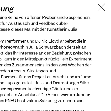
bung
 eine Reihe von offenen Proben und Gesprächen,
 für Austausch und Feedback über
esse, dieses Mal mit der Künstlerin Julia
 Performer und DJ Nic Lloyd arbeitet die in
Choreographin Julia Schwarzbach derzeit an
t, das ihr Interesse an der Beziehung zwischen
ikum in den Mittelpunkt rückt - ein Experiment
n des Zusammenseins. In den zwei Wochen der
rden Arbeits-Strategien und
Formen für das Projekt erforscht und im "time
 set-ups getestet...Julia und Dramaturgin Silke
ber experimentierfreudige Gäste und ein
äch im Anschluss! Die Arbeit wird im Januar
 PNEU Festivals in Salzburg zu sehen sein.