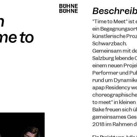
BÜHNE
BÜHNE
Beschrei
BÜHNE
BÜHNE
n
"Time to Meet" ist
ein Begegnungsort
ime to
künstlerische Proz
Schwarzbach.
Gemeinsam mit dem
Salzburg lebende 
einem neuen Projek
Performer und Publ
rund um Dynamike
apap Residency we
choreographische 
to meet" in kleinen
Bake freuen sich ü
gemeinsames Gespr
2018 im Rahmen des