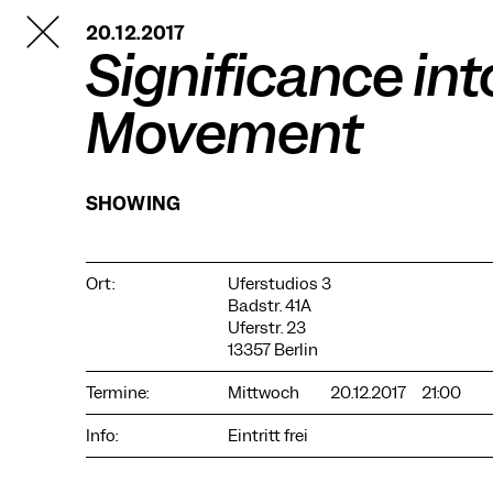
TANZFABRIK
20.12.2017
BERLIN
Significance int
Movement
SHOWING
Ort:
Uferstudios 3
Badstr. 41A
Uferstr. 23
13357 Berlin
Termine:
Mittwoch
20.12.2017
21:00
Info:
Eintritt frei