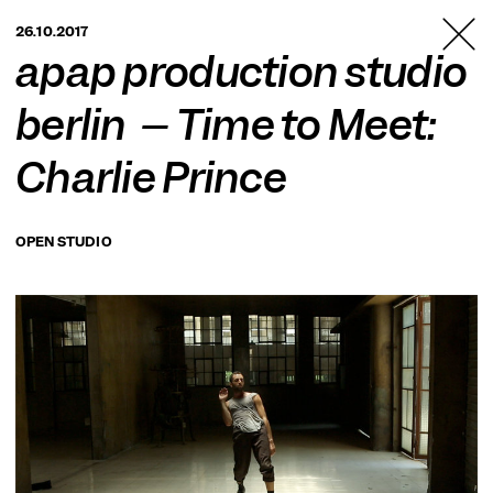
TANZFABRIK
26.10.2017
BERLIN
apap production studio
berlin – Time to Meet:
Charlie Prince
OPEN STUDIO