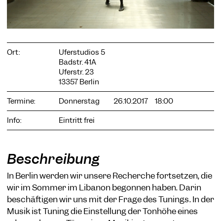
Ort:
Uferstudios 5
COOKIE-EINSTELLUNGEN
Badstr. 41A
Wir verwenden Cookies und Inhalte externer Anbieter auf
Uferstr. 23
unserer Website. Notwendige Cookies sind essenziell, damit
13357 Berlin
Sie die Website nutzen können. Andere Cookies helfen uns,
die Website weiterzuentwickeln. Sie können Ihre Einwilligung
Termine:
Donnerstag
26.10.2017
18:00
jederzeit widerrufen. Bitte besuchen Sie unsere
Datenschutzerklärung für weitere Informationen. Unten
Info:
Eintritt frei
können Sie auswählen, welche Technologien Sie zulassen
möchten.
Notwendige Cookies
Beschreibung
Externe Medien
In Berlin werden wir unsere Recherche fortsetzen, die
Statistiken
wir im Sommer im Libanon begonnen haben. Darin
beschäftigen wir uns mit der Frage des Tunings. In der
Nur notwendige
Alle akzeptieren
Speichern
Musik ist Tuning die Einstellung der Tonhöhe eines