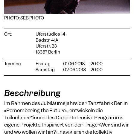
PHOTO: SEB.PHOTO
COOKIE-EINSTELLUNGEN
Ort:
Uferstudios 14
Badstr. 41A
Wir verwenden Cookies und Inhalte externer Anbieter auf
Uferstr. 23
unserer Website. Notwendige Cookies sind essenziell, damit
13357 Berlin
Sie die Website nutzen können. Andere Cookies helfen uns,
die Website weiterzuentwickeln. Sie können Ihre Einwilligung
Termine:
Freitag
01.06.2018
20:00
jederzeit widerrufen. Bitte besuchen Sie unsere
Samstag
02.06.2018
20:00
Datenschutzerklärung für weitere Informationen. Unten
können Sie auswählen, welche Technologien Sie zulassen
möchten.
Notwendige Cookies
Beschreibung
Externe Medien
Im Rahmen des Jubiläumsjahrs der Tanzfabrik Berlin
»Remembering the Future«, entwickeln die
Statistiken
Teilnehmer*innen des Dance Intensive Programms
Nur notwendige
Alle akzeptieren
Speichern
eigene Projekte. Inspiriert von der Frage »Wer sind wir
und wo wollen wir hin?«, navigieren die kollektiv