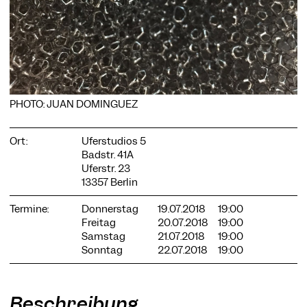
COOKIE-EINSTELLUNGEN
Wir verwenden Cookies und Inhalte externer Anbieter auf
PHOTO: JUAN DOMINGUEZ
unserer Website. Notwendige Cookies sind essenziell, damit
Sie die Website nutzen können. Andere Cookies helfen uns,
die Website weiterzuentwickeln. Sie können Ihre Einwilligung
Ort:
Uferstudios 5
jederzeit widerrufen. Bitte besuchen Sie unsere
Badstr. 41A
Datenschutzerklärung für weitere Informationen. Unten
Uferstr. 23
können Sie auswählen, welche Technologien Sie zulassen
13357 Berlin
möchten.
Notwendige Cookies
Termine:
Donnerstag
19.07.2018
19:00
Freitag
20.07.2018
19:00
Externe Medien
Samstag
21.07.2018
19:00
Sonntag
22.07.2018
19:00
Statistiken
Nur notwendige
Alle akzeptieren
Speichern
Beschreibung