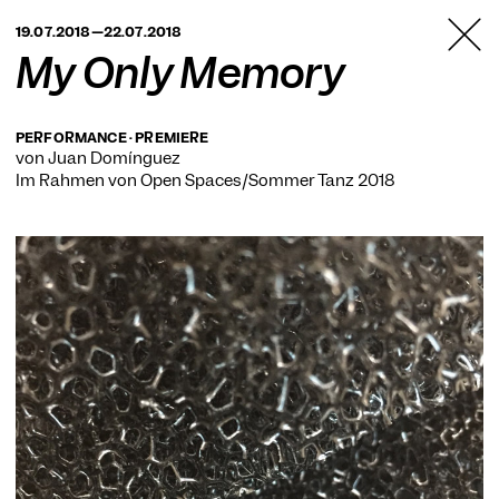
TANZFABRIK
19.07.2018—22.07.2018
BERLIN
My Only Memory
PERFORMANCE · PREMIERE
von Juan Domínguez
Im Rahmen von
Open Spaces/Sommer Tanz 2018