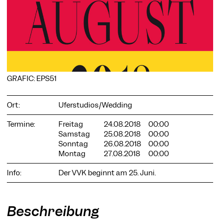
COOKIE-EINSTELLUNGEN
Wir verwenden Cookies und Inhalte externer Anbieter auf
GRAFIC: EPS51
unserer Website. Notwendige Cookies sind essenziell, damit
Sie die Website nutzen können. Andere Cookies helfen uns,
die Website weiterzuentwickeln. Sie können Ihre Einwilligung
Ort:
Uferstudios/Wedding
jederzeit widerrufen. Bitte besuchen Sie unsere
Datenschutzerklärung für weitere Informationen. Unten
können Sie auswählen, welche Technologien Sie zulassen
Termine:
Freitag
24.08.2018
00:00
möchten.
Samstag
25.08.2018
00:00
Sonntag
26.08.2018
00:00
Notwendige Cookies
Montag
27.08.2018
00:00
Externe Medien
Info:
Der VVK beginnt am 25. Juni.
Statistiken
Nur notwendige
Alle akzeptieren
Speichern
Beschreibung