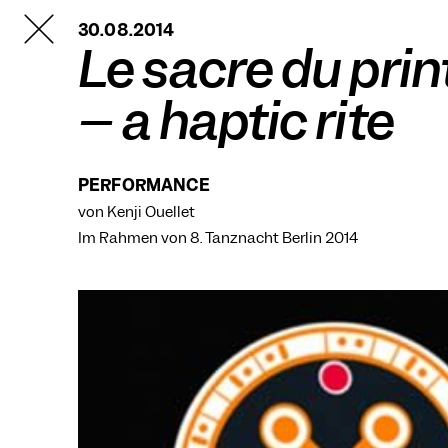
TANZFABRIK
30.08.2014
BERLIN
Le sacre du pri
– a haptic rite
PERFORMANCE
von Kenji Ouellet
Im Rahmen von
8. Tanznacht Berlin 2014