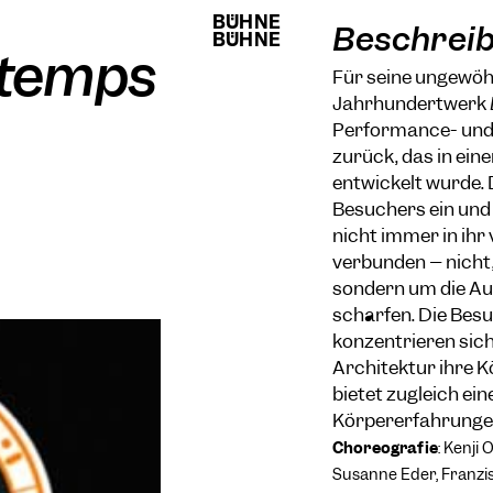
BÜHNE
BÜHNE
Beschrei
BÜHNE
BÜHNE
ntemps
Für seine ungewö
Jahrhundertwerk
Performance- und 
zurück, das in ein
entwickelt wurde. 
Besuchers ein und 
nicht immer in ih
verbunden – nicht
sondern um die Au
schärfen. Die Besu
konzentrieren sic
Architektur ihre K
bietet zugleich ei
Körpererfahrungen
Choreografie
:
Kenji O
Susanne Eder, Franz