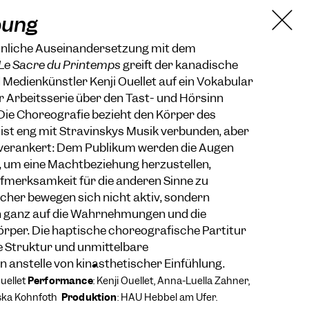
bung
hnliche Auseinandersetzung mit dem
Le Sacre du Printemps
greift der kanadische
Medienkünstler Kenji Ouellet
auf ein Vokabular
er Arbeitsserie über den Tast- und Hörsinn
Die Choreografie bezieht den Körper des
ist eng mit Stravinskys Musik verbunden, aber
r verankert: Dem Publikum werden die Augen
, um eine Machtbeziehung herzustellen,
fmerksamkeit für die anderen Sinne zu
cher bewegen sich nicht aktiv, sondern
h ganz auf die Wahrnehmungen und die
örper. Die haptische choreografische Partitur
ne Struktur und unmittelbare
 anstelle von kinästhetischer Einfühlung.
uellet
Performance
: Kenji Ouellet, Anna-Luella Zahner,
iska Kohnfoth
Produktion
: HAU Hebbel am Ufer.