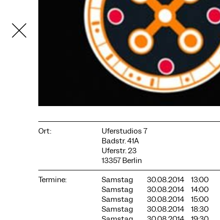
COOKIE-EINSTELLUNGEN
Ort:
Uferstudios 7
Wir verwenden Cookies und Inhalte externer Anbieter auf
Badstr. 41A
unserer Website. Notwendige Cookies sind essenziell, damit
Sie die Website nutzen können. Andere Cookies helfen uns,
Uferstr. 23
die Website weiterzuentwickeln. Sie können Ihre Einwilligung
13357 Berlin
jederzeit widerrufen. Bitte besuchen Sie unsere
Datenschutzerklärung für weitere Informationen. Unten
Termine:
Samstag
30.08.2014
13:00
können Sie auswählen, welche Technologien Sie zulassen
Samstag
30.08.2014
14:00
möchten.
Samstag
30.08.2014
15:00
Samstag
30.08.2014
18:30
Notwendige Cookies
Samstag
30.08.2014
19:30