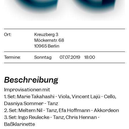
COOKIE-EINSTELLUNGEN
Ort:
Kreuzberg 3
Möckernstr. 68
Wir verwenden Cookies und Inhalte externer Anbieter auf
10965 Berlin
unserer Website. Notwendige Cookies sind essenziell, damit
Sie die Website nutzen können. Andere Cookies helfen uns,
die Website weiterzuentwickeln. Sie können Ihre Einwilligung
Termine:
Sonntag
07.07.2019
18:00
jederzeit widerrufen. Bitte besuchen Sie unsere
Datenschutzerklärung für weitere Informationen. Unten
können Sie auswählen, welche Technologien Sie zulassen
Beschreibung
möchten.
Notwendige Cookies
Improvisationen mit
1. Set: Marie Takahashi - Viola, Vincent Lajü - Cello,
Externe Medien
Dasniya Sommer - Tanz
Statistiken
2. Set: Meltem Nil - Tanz, Efa Hoffmann - Akkordeon
3. Set: Ingo Reulecke - Tanz, Chris Hennan -
Nur notwendige
Alle akzeptieren
Speichern
Baßklarinette