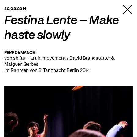
TANZFABRIK
30.08.2014
BERLIN
Festina Lente – Make
haste slowly
PERFORMANCE
von shifts – art in movement / David Brandstätter &
Malgven Gerbes
Im Rahmen von
8. Tanznacht Berlin 2014