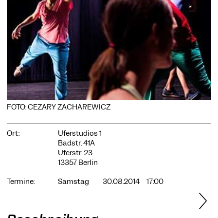
COOKIE-EINSTELLUNGEN
Wir verwenden Cookies und Inhalte externer Anbieter auf
unserer Website. Notwendige Cookies sind essenziell, damit
Sie die Website nutzen können. Andere Cookies helfen uns,
die Website weiterzuentwickeln. Sie können Ihre Einwilligung
jederzeit widerrufen. Bitte besuchen Sie unsere
FOTO: CEZARY ZACHAREWICZ
Datenschutzerklärung für weitere Informationen. Unten
können Sie auswählen, welche Technologien Sie zulassen
möchten.
Ort:
Uferstudios 1
Badstr. 41A
Notwendige Cookies
Uferstr. 23
13357 Berlin
Externe Medien
Statistiken
Termine:
Samstag
30.08.2014
17:00
Nur notwendige
Alle akzeptieren
Speichern