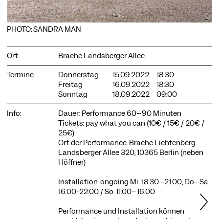
PHOTO: SANDRA MAN
COOKIE-EINSTELLUNGEN
Ort:
Brache Landsberger Allee
Wir verwenden Cookies und Inhalte externer Anbieter auf
Termine:
Donnerstag
15.09.2022
18:30
unserer Website. Notwendige Cookies sind essenziell, damit
Freitag
16.09.2022
18:30
Sie die Website nutzen können. Andere Cookies helfen uns,
Sonntag
18.09.2022
09:00
die Website weiterzuentwickeln. Sie können Ihre Einwilligung
jederzeit widerrufen. Bitte besuchen Sie unsere
Info:
Dauer: Performance 60–90 Minuten
Datenschutzerklärung für weitere Informationen. Unten
können Sie auswählen, welche Technologien Sie zulassen
Tickets: pay what you can (10€ / 15€ / 20€ /
möchten.
25€)
Ort der Performance: Brache Lichtenberg:
Notwendige Cookies
Landsberger Allee 320, 10365 Berlin (neben
Höffner)
Externe Medien
Statistiken
Installation: ongoing Mi 18:30–21:00, Do–Sa
16:00-22:00 / So: 11:00–16:00
Nur notwendige
Alle akzeptieren
Speichern
Performance und Installation können