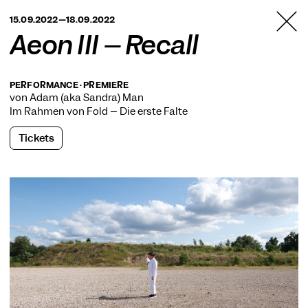
TANZFABRIK
15.09.2022—18.09.2022
BERLIN
Aeon III – Recall
PERFORMANCE · PREMIERE
von Adam (aka Sandra) Man
Im Rahmen von
Fold – Die erste Falte
Tickets