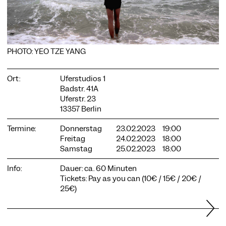
PHOTO: YEO TZE YANG
COOKIE-EINSTELLUNGEN
Wir verwenden Cookies und Inhalte externer Anbieter auf
Ort:
Uferstudios 1
unserer Website. Notwendige Cookies sind essenziell, damit
Badstr. 41A
Sie die Website nutzen können. Andere Cookies helfen uns,
Uferstr. 23
die Website weiterzuentwickeln. Sie können Ihre Einwilligung
jederzeit widerrufen. Bitte besuchen Sie unsere
13357 Berlin
Datenschutzerklärung für weitere Informationen. Unten
können Sie auswählen, welche Technologien Sie zulassen
Termine:
Donnerstag
23.02.2023
19:00
möchten.
Freitag
24.02.2023
18:00
Samstag
25.02.2023
18:00
Notwendige Cookies
Info:
Dauer: ca. 60 Minuten
Externe Medien
Tickets: Pay as you can (10€ / 15€ / 20€ /
Statistiken
25€)
Nur notwendige
Alle akzeptieren
Speichern