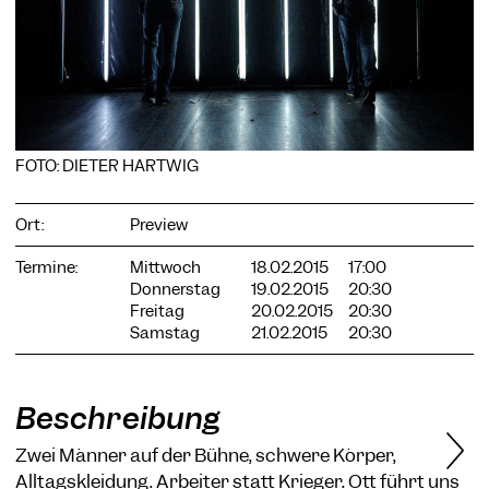
COOKIE-EINSTELLUNGEN
Wir verwenden Cookies und Inhalte externer Anbieter auf
FOTO: DIETER HARTWIG
unserer Website. Notwendige Cookies sind essenziell, damit
Sie die Website nutzen können. Andere Cookies helfen uns,
die Website weiterzuentwickeln. Sie können Ihre Einwilligung
Ort:
Preview
jederzeit widerrufen. Bitte besuchen Sie unsere
Datenschutzerklärung für weitere Informationen. Unten
Termine:
Mittwoch
18.02.2015
17:00
können Sie auswählen, welche Technologien Sie zulassen
Donnerstag
19.02.2015
20:30
möchten.
Freitag
20.02.2015
20:30
Notwendige Cookies
Samstag
21.02.2015
20:30
Externe Medien
Statistiken
Beschreibung
Nur notwendige
Alle akzeptieren
Speichern
Zwei Männer auf der Bühne, schwere Körper,
Alltagskleidung. Arbeiter statt Krieger. Ott führt uns