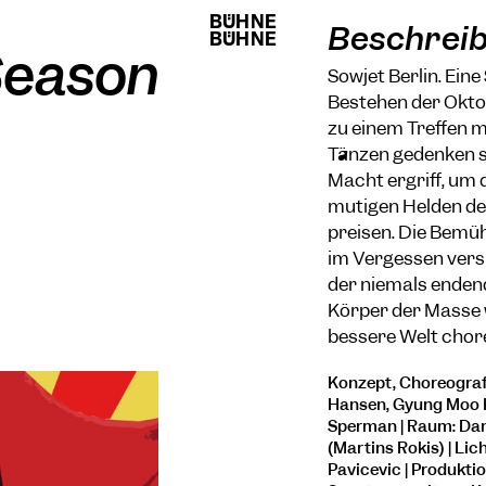
BÜHNE
BÜHNE
Beschrei
BÜHNE
BÜHNE
Season
Sowjet Berlin. Ein
Bestehen der Okto
zu einem Treffen m
Tänzen gedenken si
Macht ergriff, um
mutigen Helden de
preisen. Die Bemü
im Vergessen versi
der niemals enden
Körper der Masse 
bessere Welt chor
Konzept, Choreografie
Hansen, Gyung Moo K
Sperman | Raum: Dan 
(Martins Rokis) | Lic
Pavicevic | Produkti