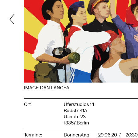
COOKIE-EINSTELLUNGEN
Wir verwenden Cookies und Inhalte externer Anbieter auf
IMAGE: DAN LANCEA
unserer Website. Notwendige Cookies sind essenziell, damit
Sie die Website nutzen können. Andere Cookies helfen uns,
die Website weiterzuentwickeln. Sie können Ihre Einwilligung
Ort:
Uferstudios 14
jederzeit widerrufen. Bitte besuchen Sie unsere
Badstr. 41A
Datenschutzerklärung für weitere Informationen. Unten
können Sie auswählen, welche Technologien Sie zulassen
Uferstr. 23
möchten.
13357 Berlin
Notwendige Cookies
Termine:
Donnerstag
29.06.2017
20:30