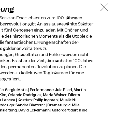
bung
e Serie an Feierlichkeiten zum 100-jährigen
berrevolution gibt Anlass ausgewählte Städter
it fünf Genossen einzuladen. Mit Chören und
e des historischen Moments als die Utopie die
 die fantastischen Errungenschaften der
s goldenen Zeitalters zu
hungen, Gräueltaten und Fehler werden nicht
nken. Es ist an der Zeit, die nächsten 100 Jahre
den, permanenten Revolution zu planen. Die
werden zu kollektiven Tagträumen für eine
eografiert.
: Sergiu Matis | Performance: Jule Flierl, Martin
im, Orlando Rodriguez, Maria Walser, Diletta
Lancea | Kostüm: Philip Ingman | Musik: N1L
htdesign: Sandra Blatterer | Dramaturgie: Mila
onsleitung: David Eckelmann | Gefördert durch die