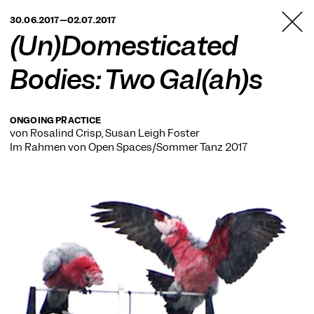
TANZFABRIK
30.06.2017—02.07.2017
BERLIN
(Un)Domesticated
Bodies: Two Gal(ah)s
ONGOING PRACTICE
von Rosalind Crisp, Susan Leigh Foster
Im Rahmen von
Open Spaces/Sommer Tanz 2017