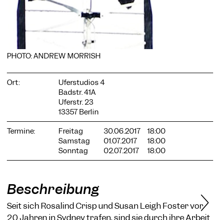
COOKIE-EINSTELLUNGEN
PHOTO: ANDREW MORRISH
Wir verwenden Cookies und Inhalte externer Anbieter auf
unserer Website. Notwendige Cookies sind essenziell, damit
Ort:
Uferstudios 4
Sie die Website nutzen können. Andere Cookies helfen uns,
Badstr. 41A
die Website weiterzuentwickeln. Sie können Ihre Einwilligung
Uferstr. 23
jederzeit widerrufen. Bitte besuchen Sie unsere
13357 Berlin
Datenschutzerklärung für weitere Informationen. Unten
können Sie auswählen, welche Technologien Sie zulassen
Termine:
Freitag
30.06.2017
18:00
möchten.
Samstag
01.07.2017
18:00
Notwendige Cookies
Sonntag
02.07.2017
18:00
Externe Medien
Statistiken
Beschreibung
Nur notwendige
Alle akzeptieren
Speichern
Seit sich Rosalind Crisp und Susan Leigh Foster vor
20 Jahren in Sydney trafen, sind sie durch ihre Arbeit