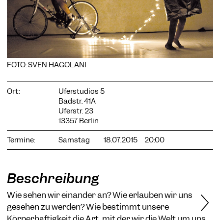
COOKIE-EINSTELLUNGEN
FOTO: SVEN HAGOLANI
Wir verwenden Cookies und Inhalte externer Anbieter auf
unserer Website. Notwendige Cookies sind essenziell, damit
Sie die Website nutzen können. Andere Cookies helfen uns,
Ort:
Uferstudios 5
die Website weiterzuentwickeln. Sie können Ihre Einwilligung
Badstr. 41A
jederzeit widerrufen. Bitte besuchen Sie unsere
Uferstr. 23
Datenschutzerklärung für weitere Informationen. Unten
13357 Berlin
können Sie auswählen, welche Technologien Sie zulassen
möchten.
Termine:
Samstag
18.07.2015
20:00
Notwendige Cookies
Externe Medien
Beschreibung
Statistiken
Wie sehen wir einander an? Wie erlauben wir uns
Nur notwendige
Alle akzeptieren
Speichern
gesehen zu werden? Wie bestimmt unsere
Körperhaftigkeit die Art, mit der wir die Welt um uns