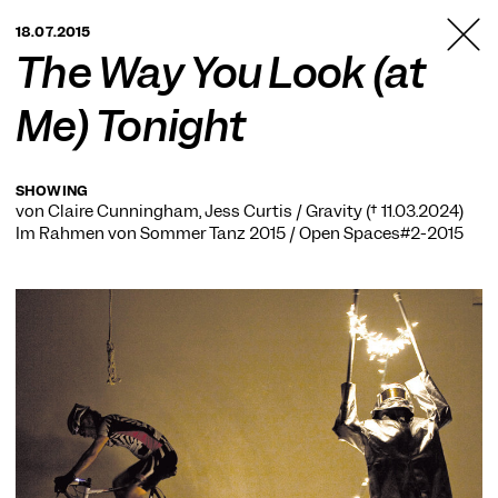
TANZFABRIK
18.07.2015
BERLIN
The Way You Look (at
Me) Tonight
SHOWING
von Claire Cunningham, Jess Curtis / Gravity († 11.03.2024)
Im Rahmen von
Sommer Tanz 2015 / Open Spaces#2-2015