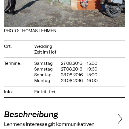
PHOTO: THOMAS LEHMEN
COOKIE-EINSTELLUNGEN
Wir verwenden Cookies und Inhalte externer Anbieter auf
Ort:
Wedding
unserer Website. Notwendige Cookies sind essenziell, damit
Sie die Website nutzen können. Andere Cookies helfen uns,
Zelt im Hof
die Website weiterzuentwickeln. Sie können Ihre Einwilligung
jederzeit widerrufen. Bitte besuchen Sie unsere
Termine:
Samstag
27.08.2016
15:00
Datenschutzerklärung für weitere Informationen. Unten
Samstag
27.08.2016
19:30
können Sie auswählen, welche Technologien Sie zulassen
Sonntag
28.08.2016
15:00
möchten.
Montag
29.08.2016
16:00
Notwendige Cookies
Info:
Eintritt frei
Externe Medien
Statistiken
Beschreibung
Nur notwendige
Alle akzeptieren
Speichern
Lehmens Interesse gilt kommunikativen