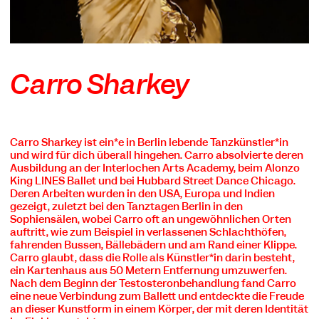
Carro Sharkey
Carro Sharkey ist ein*e in Berlin lebende Tanzkünstler*in
und wird für dich überall hingehen. Carro absolvierte deren
COOKIE-EINSTELLUNGEN
Ausbildung an der Interlochen Arts Academy, beim Alonzo
King LINES Ballet und bei Hubbard Street Dance Chicago.
Wir verwenden Cookies und Inhalte externer Anbieter auf
Deren Arbeiten wurden in den USA, Europa und Indien
unserer Website. Notwendige Cookies sind essenziell, damit
gezeigt, zuletzt bei den Tanztagen Berlin in den
Sie die Website nutzen können. Andere Cookies helfen uns,
Sophiensälen, wobei Carro oft an ungewöhnlichen Orten
die Website weiterzuentwickeln. Sie können Ihre Einwilligung
auftritt, wie zum Beispiel in verlassenen Schlachthöfen,
jederzeit widerrufen. Bitte besuchen Sie unsere
fahrenden Bussen, Bällebädern und am Rand einer Klippe.
Datenschutzerklärung für weitere Informationen. Unten
Carro glaubt, dass die Rolle als Künstler*in darin besteht,
können Sie auswählen, welche Technologien Sie zulassen
ein Kartenhaus aus 50 Metern Entfernung umzuwerfen.
möchten.
Nach dem Beginn der Testosteronbehandlung fand Carro
eine neue Verbindung zum Ballett und entdeckte die Freude
Notwendige Cookies
an dieser Kunstform in einem Körper, der mit deren Identität