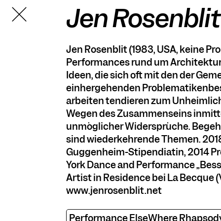
Jen Rosenblit
TANZFABRIK
BERLIN
Jen Rosenblit (1983, USA, keine Pr
Performances rund um Architekture
Ideen, die sich oft mit den der Ge
einhergehenden Problematikenbes
arbeiten tendieren zum Unheimli
Wegen des Zusammenseins inmitt
unmöglicher Widersprüche. Begehr
sind wiederkehrende Themen. 2018
Guggenheim-Stipendiatin, 2014 Pr
York Dance and Performance „Bess
Artist in Residence bei La Becque 
www.jenrosenblit.net
Performance ElseWhere Rhapsod