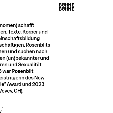
BÜHNE
BÜHNE
BÜHNE
BÜHNE
onomen) schafft
n, Texte, Körper und
meinschaftsbildung
chäftigen. Rosenblits
chen und suchen nach
en (un)bekannter und
en und Sexualität
 war Rosenblit
eisträgerin des New
ie” Award und 2023
(Vevey, CH).
y